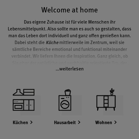
Welcome at home
Das eigene Zuhause ist für viele Menschen ihr
Lebensmittelpunkt. Also sollte man es auch so gestalten, dass
man das Leben dort individuell und ganz offen genießen kann.
Dabei steht die
Küche
mittlerweile im Zentrum, weil sie
sämtliche Bereiche emotional und funktional miteinander
verbindet. Wir liefern Ihnen die Inspiration. Ganz gleich, ob
Sie eher der natürliche und nachhaltig orientierte Typ, der
…weiterlesen
Familienmensch
, der Stadtliebhaber oder der
Gourmet
sind –
dank unserem modularen System können Sie die komplette
Einrichtung Ihrer eigenen vier Wände perfekt auf Ihr Konzept
sowie auf Ihre Bedürfnisse ausrichten. Mit vielfältigen und
aufeinander abgestimmten Lösungen für die Küche,
Regale
,
Sideboards
und
Wohnwände
,
Garderobe
,
Hauswirtschaftsraum
und
Speisekammer
sowie einen
individuell optimal in den zur Verfügung stehenden Raum
Küchen
Hausarbeit
Wohnen
integrierten Arbeitsbereich. So wird aus einer Immobilie ein
wunderbarer Ort zum Wohlfühlen mit Fokus auf Alles, was das
Leben einfacher, schöner und liebenswerter macht.