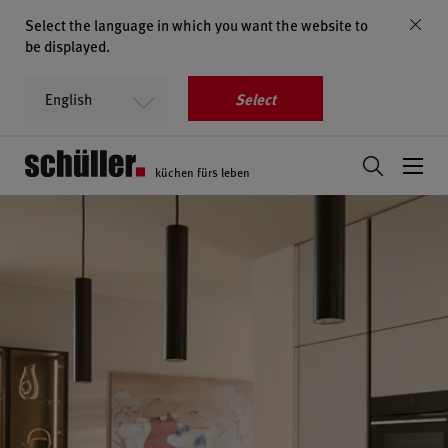
Select the language in which you want the website to
be displayed.
Select
küchen fürs leben