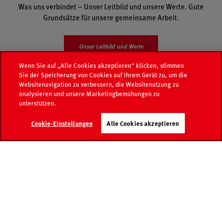
Was uns verbindet – Unser Leitbild und unsere Werte. Gute
Grundsätze für unsere gemeinsame Arbeit.
Unser Leitbild und Werte
Wenn Sie auf „Alle Cookies akzeptieren“ klicken, stimmen
Sie der Speicherung von Cookies auf Ihrem Gerät zu, um die
Websitenavigation zu verbessern, die Websitenutzung zu
analysieren und unsere Marketingbemühungen zu
unterstützen.
Cookie-Einstellungen
Alle Cookies akzeptieren
Katalog
Mediaseite
Händlersuche
Kontakt
FAQ
Damit Sie sich ein Bild von uns
machen können.