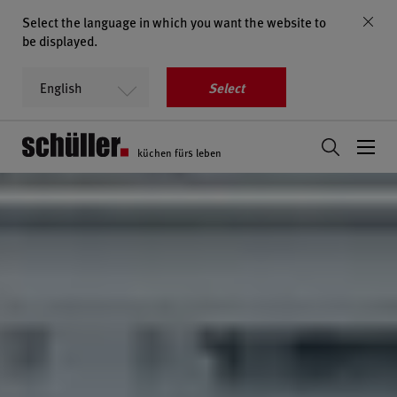
Select the language in which you want the website to
be displayed.
Select
küchen fürs leben