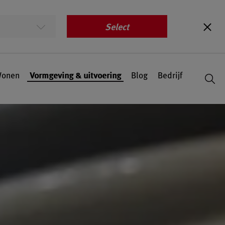
Select
onen
Vormgeving & uitvoering
Blog
Bedrijf