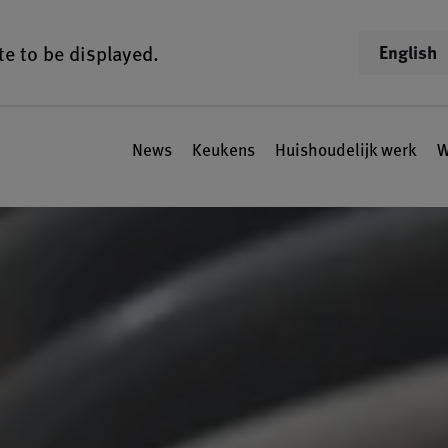
te to be displayed.
English
News
Keukens
Huishoudelijk werk
W