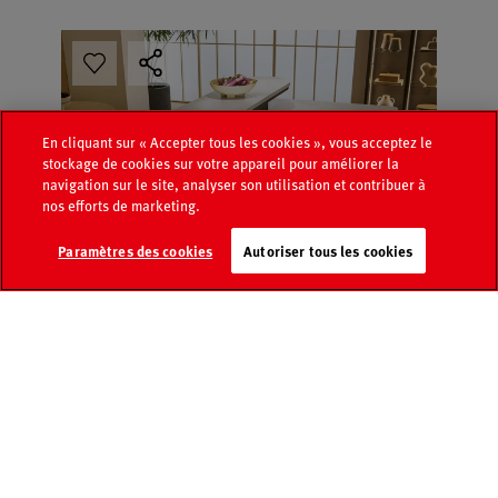
En cliquant sur « Accepter tous les cookies », vous acceptez le
stockage de cookies sur votre appareil pour améliorer la
navigation sur le site, analyser son utilisation et contribuer à
nos efforts de marketing.
Page
Recherche de
Paramètres des cookies
Autoriser tous les cookies
Catalogue
médias
revendeurs
Contact
FAQ