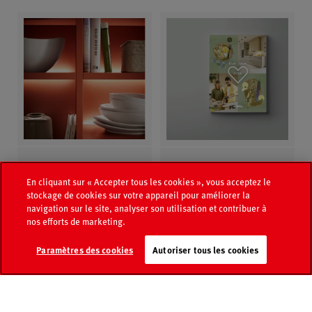
Ma cuisine
Catalogue
En cliquant sur « Accepter tous les cookies », vous acceptez le
stockage de cookies sur votre appareil pour améliorer la
Découvrez des systèmes
Tout l'univers des cuisines
navigation sur le site, analyser son utilisation et contribuer à
de cuisine personnalisés
Schüller s’ouvre à vous sur
nos efforts de marketing.
selon votre goût.
180 pages.
Page
Recherche de
Paramètres des cookies
Autoriser tous les cookies
Catalogue
médias
revendeurs
Contact
FAQ