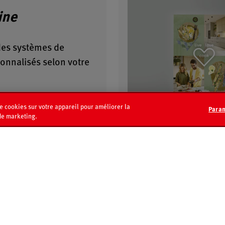
ine
des systèmes de
sonnalisés selon votre
de cookies sur votre appareil pour améliorer la
Param
s
Contact
FAQ
 de marketing.
Découvrir les cuisines
 équipement
L’entreprise
L’entreprise
Poli
l
Charte et