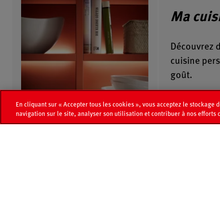
Ma cuis
Découvrez 
cuisine per
goût.
En cliquant sur « Accepter tous les cookies », vous acceptez le stockage 
Catalogue
Page médias
Recherche de revendeur
navigation sur le site, analyser son utilisation et contribuer à nos efforts
Nouveautés
Agencement &
Façades
Cuisines
Plans de travai
Modeles