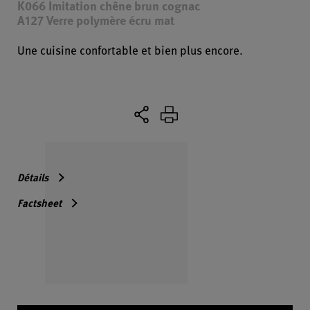
K066 Imitation chêne brun cognac
A127 Verre polymère écru mat
Une cuisine confortable et bien plus encore.
Détails
Factsheet