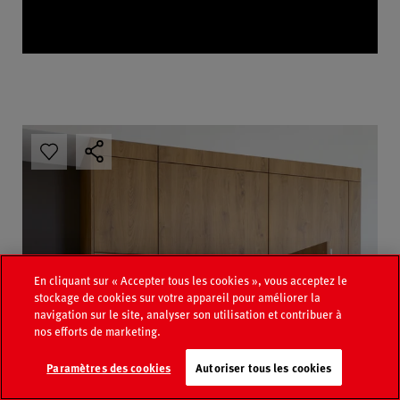
En cliquant sur « Accepter tous les cookies », vous acceptez le
stockage de cookies sur votre appareil pour améliorer la
navigation sur le site, analyser son utilisation et contribuer à
nos efforts de marketing.
Recherche de
Paramètres des cookies
Autoriser tous les cookies
Catalogue
revendeurs
Contact
FAQ