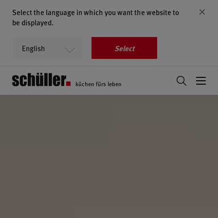
Select the language in which you want the website to
be displayed.
Select
küchen fürs leben