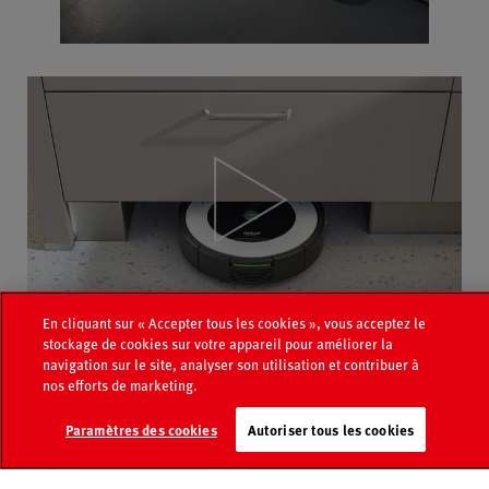
Video
Player
En cliquant sur « Accepter tous les cookies », vous acceptez le
stockage de cookies sur votre appareil pour améliorer la
Video
navigation sur le site, analyser son utilisation et contribuer à
Player
nos efforts de marketing.
Page
Recherche de
Paramètres des cookies
Autoriser tous les cookies
Catalogue
médias
revendeurs
Contact
FAQ