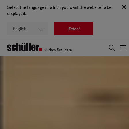
Select the language in which you want the website to be
displayed.
Select
küchen fürs leben