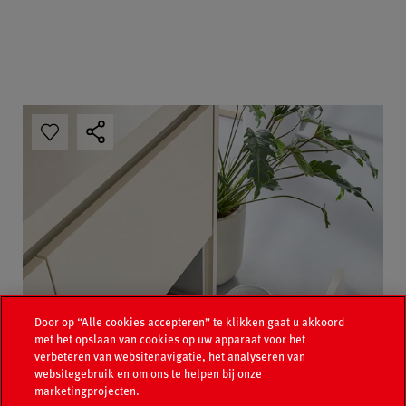
Door op “Alle cookies accepteren” te klikken gaat u akkoord
met het opslaan van cookies op uw apparaat voor het
verbeteren van websitenavigatie, het analyseren van
websitegebruik en om ons te helpen bij onze
marketingprojecten.