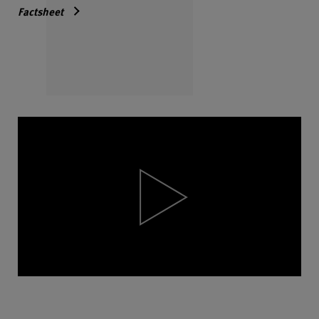
Factsheet
Video
Player