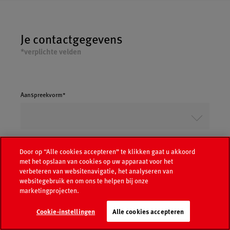
Je contactgegevens
*verplichte velden
Aanspreekvorm*
Voornaam*
Door op “Alle cookies accepteren” te klikken gaat u akkoord
met het opslaan van cookies op uw apparaat voor het
Voornaam
verbeteren van websitenavigatie, het analyseren van
websitegebruik en om ons te helpen bij onze
marketingprojecten.
Achternaam*
Cookie-instellingen
Alle cookies accepteren
Achternaam